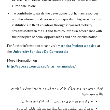
excellence, to obtain qualifications and/or experience in the 
European Union;
To contribute towards the development of human resources 
and the international cooperation capacity of higher education 
institutions in third-countries through increased mobility 
streams between the EU and third countries in accordance with 
the principles of equal opportunities and non-discrimination.
For further information please visit 
Marhaba Project website 
at 
the 
University Santiago De Compostela
More information on 
http://eacea.ec.europa.eu/erasmus_mundus/
ئیراسموس موندوس پرۆگرامێكی جموجۆل و هاوكاریه‌ له‌بواری خوێندنی 
باڵا به‌مه‌به‌ستی:
به‌رزكردنه‌وه‌ی جۆری خوێندنی باڵا له‌ زانكۆ ئه‌وروپیه‌كان؛
به‌هێزكردنی یه‌كێتی ئه‌وروپا وه‌ك سه‌نته‌رێكی نایابی له‌ بواری 