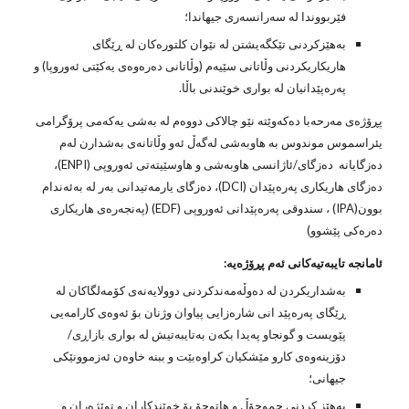
فێربووندا له‌ سه‌رانسه‌ری جیهاندا؛
به‌هێزكردنی تێكگه‌یشتن له‌ نێوان كلتوره‌كان له‌ ڕێگای 
هاریكاریكردنی وڵاتانی سێیه‌م (وڵاتانی ده‌ره‌وه‌ی یه‌كێتی ئه‌وروپا) و 
په‌ره‌پێدانیان له‌ بواری خوێندنی باڵا. ‌  
پڕۆژه‌ی مه‌رحه‌با ده‌كه‌وێته‌ نێو چالاكی دووه‌م له‌ به‌شی یه‌كه‌می پرۆگرامی 
یئراسموس موندوس به‌ هاوبه‌شی له‌گه‌ڵ ئه‌و وڵاتانه‌ی به‌شدارن له‌م 
ده‌زگایانه‌  ده‌زگای/ئاژانسی هاو‌به‌شی و هاوسێیته‌تی ئه‌وروپی (ENPI)، 
ده‌زگای هاریكاری په‌ره‌پێدان (DCI)، ده‌زگای یارمه‌تیدانی به‌ر له‌ به‌ئه‌ندام 
بوون(IPA) ، سندوقی په‌ره‌پێدانی ئه‌وروپی (EDF) (په‌نجه‌ره‌ی هاریكاری 
ده‌ره‌كی پێشوو)
ئامانجه‌ تایبه‌تیه‌كانی ئه‌م پڕۆژه‌یه‌:
به‌شداریكردن له‌ ده‌وڵه‌مه‌ندكردنی دوولایه‌نه‌ی كۆمه‌لگاكان له‌ 
ڕێگای په‌ره‌پێد انی شاره‌زایی پیاوان وژنان بۆ ئه‌وه‌ی كارامه‌یی 
پێویست و گونجاو په‌یدا بكه‌ن به‌تایبه‌تیش له‌ بواری بازاڕی/ 
دۆزینه‌وه‌ی كارو مێشكیان كراوه‌بێت و ببنه‌ خاوه‌ن ئه‌زموونێكی 
جیهانی؛
به‌هێز كردنی جموجۆڵ و هاتوچۆ بۆ خوێندكاران و توێژه‌ران و 