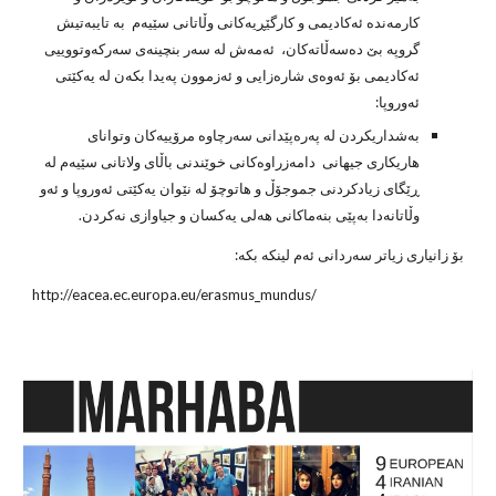
كارمه‌نده‌ ئه‌كادیمی و كارگێڕیه‌كانی وڵاتانی سێیه‌م  به‌ تایبه‌تیش 
گروپه‌ بێ ده‌سه‌ڵاته‌كان،  ئه‌مه‌ش له‌ سه‌ر بنچینه‌ی سه‌ركه‌وتووییی 
ئه‌كادیمی بۆ ئه‌وه‌ی شاره‌زایی و ئه‌زموون په‌یدا بكه‌ن له‌ یه‌كێتی 
ئه‌وروپا:
به‌شداریكردن له‌ په‌ره‌پێدانی سه‌رچاوه‌ مرۆییه‌كان وتوانای 
هاریكاری جیهانی  دامه‌زراوه‌كانی خوێندنی باڵای ولاتانی سێیه‌م له‌ 
ڕێگای زیادكردنی جموجۆڵ و هاتوچۆ له‌ نێوان یه‌كێتی ئه‌وروپا و ئه‌و 
وڵاتانه‌دا به‌پێی بنه‌ماكانی هه‌لی یه‌كسان و جیاوازی نه‌كردن.
بۆ زانیاری زیاتر سه‌ردانی ئه‌م لینكه‌ بكه‌:   
http://eacea.ec.europa.eu/erasmus_mundus/